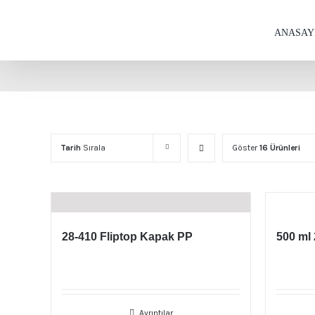
Skip
to
ANASAY
content
Tarih
Sırala
Göster
16 Ürünleri
28-410 Fliptop Kapak PP
500 ml 
Ayrıntılar